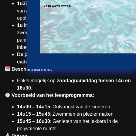
1u30 zwemplezier
inclusief omkleden, met gebruik
van al het speelmateriaal en leuke
opblaasmatrassen.
1u in de polyvalente zaal
, waar de kinderen na het
zwemmen kunnen genieten van 1 drankje, heerlijke
pannenkoeken of donuts en 1 zakje chips (dit alles is
inbegrepen in de prijs).
De jarige zwemt gratis en krijgt een klein
cadeautje!
Beschikbaarheid:
Enkel mogelijk op
zondagnamiddag tussen 14u en
16u30
.
Voorbeeld van het feestprogramma:
14u00 – 14u15
: Ontvangst van de kinderen
14u15 – 15u45
: Zwemmen en plezier maken
15u45 – 16u30
: Genieten van het lekkers in de
polyvalente ruimte
Prijzen: