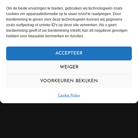
Om de beste ervaringen te bieden, gebruiken wij technologieën zoals
E-mail
cookies om apparaatinformatie op te slaan en/of te raadplegen. Door
toestemming te geven voor deze technologieën kunnen wij gegevens
zoals surfgedrag of unieke ID's op deze site verwerken. Als u geen
Bericht
toestemming geeft of uw toestemming intrekt, kan dit negatieve gevolgen
hebben voor bepaalde kenmerken en functies.
ACCEPTEER
WEIGER
VERZENDEN
VOORKEUREN BEKIJKEN
Cookie Policy
AQUALAND FIT & SPORTS
CENTER