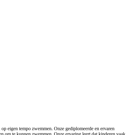
 en op eigen tempo zwemmen. Onze gediplomeerde en ervaren
ben om te kunnen zwemmen. Onze ervaring leert dat kinderen vaak