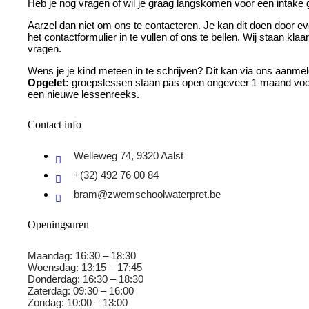
Heb je nog vragen of wil je graag langskomen voor een intake
Aarzel dan niet om ons te contacteren. Je kan dit doen door ev
het contactformulier in te vullen of ons te bellen. Wij staan klaar 
vragen.
Wens je je kind meteen in te schrijven? Dit kan via ons aanmel
Opgelet:
groepslessen staan pas open ongeveer 1 maand voor
een nieuwe lessenreeks.
Contact info
Welleweg 74, 9320 Aalst
+(32) 492 76 00 84
bram@zwemschoolwaterpret.be
Openingsuren
Maandag: 16:30 – 18:30
Woensdag: 13:15 – 17:45
Donderdag: 16:30 – 18:30
Zaterdag: 09:30 – 16:00
Zondag: 10:00 – 13:00