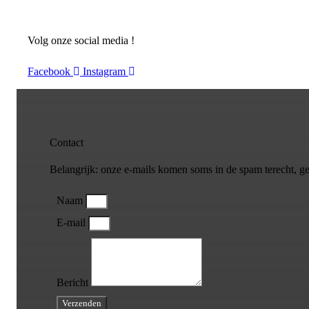
Volg onze social media !
Facebook
Instagram
Contact
Belangrijk: onze e-mails komen soms in de spam terecht, gel
Naam
E-mail
Bericht
Verzenden