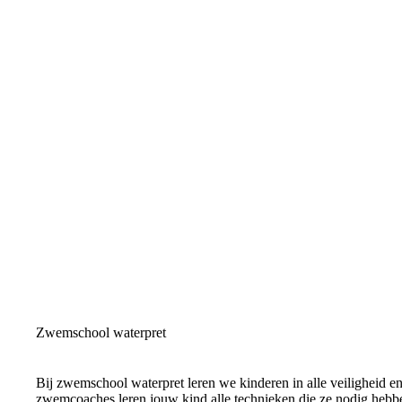
Zwemschool waterpret
Bij zwemschool waterpret leren we kinderen in alle veiligheid
zwemcoaches leren jouw kind alle technieken die ze nodig heb